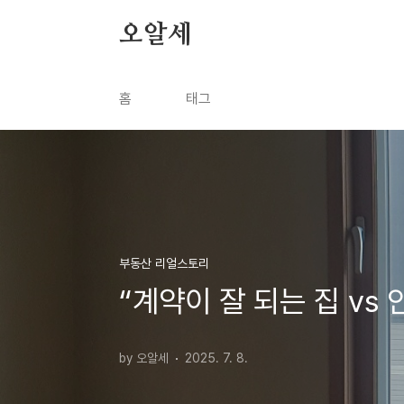
본문 바로가기
오알세
홈
태그
부동산 리얼스토리
“계약이 잘 되는 집 vs
by 오알세
2025. 7. 8.