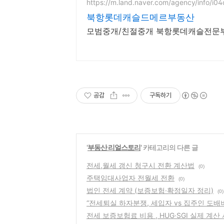
https://m.land.naver.com/agency/info/i04
북항롯데캐슬드메르부동산
모범중개/친절중개 북항롯데캐슬전문
공감
구독하기
'
부동산 리얼스토리
' 카테고리의 다른 글
전세,월세 갱신 청구시 전환 계산법
(0)
주택임대사업자 전월세 전환
(0)
법인 전세 계약 (보증보험·확정일자 정리)
(0)
“전세퇴실 하자분쟁, 세입자 vs 집주인 도배
전세 보증보험료 비용 , HUG·SGI 실제 계산