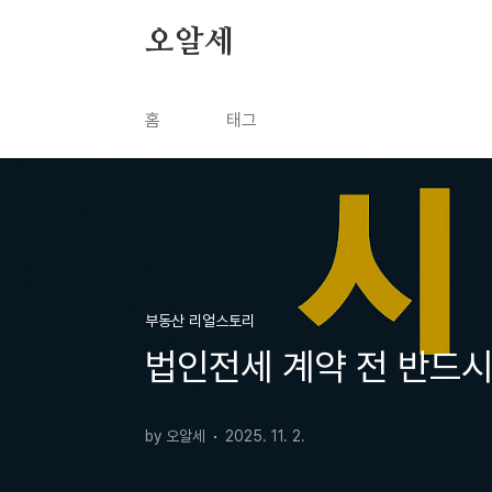
본문 바로가기
오알세
홈
태그
부동산 리얼스토리
법인전세 계약 전 반드시
by 오알세
2025. 11. 2.