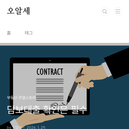
본문 바로가기
오알세
홈
태그
부동산 리얼스토리
담보대출 확인은 필수
by 오알세
2026. 1. 29.