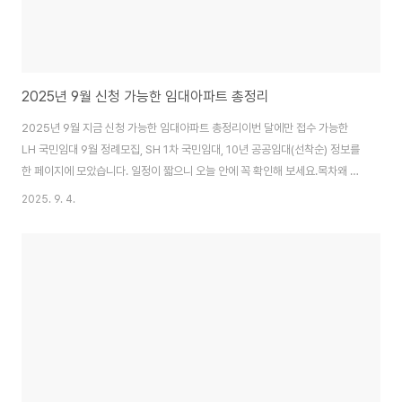
2025년 9월 신청 가능한 임대아파트 총정리
2025년 9월 지금 신청 가능한 임대아파트 총정리이번 달에만 접수 가능한
LH 국민임대 9월 정례모집, SH 1차 국민임대, 10년 공공임대(선착순) 정보를
한 페이지에 모았습니다. 일정이 짧으니 오늘 안에 꼭 확인해 보세요.목차왜 이
번 달이 중요한가LH 국민임대 9월 정례모집 (예비입주자)SH 2025년 제1차
2025. 9. 4.
국민임대 (서울)9월 공고 10년 공공임대(예: 창원현동)신청 전 체크리스트결
론서론｜왜 이번 달이 중요한가2025년 9월은 국민임대 예비입주자 정례모
집과 서울 SH 국민임대 1차 등 굵직한 공고가 집중되는 달입니다. 수도권·지방
모두 신청 기회가 열리므로, 가구 소득·자산 기준을 미리 확인하고 접수 기간을
놓치지 않는 것이 핵심입니다.LH 청약플러스 바로가기 SH 청약센터 마이홈
포털LH 국민..