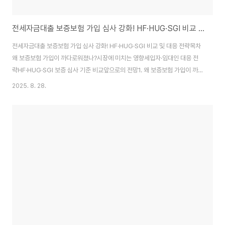
전세자금대출 보증보험 가입 심사 강화! HF·HUG·SGI 비교 및 대응 전략
전세자금대출 보증보험 가입 심사 강화! HF·HUG·SGI 비교 및 대응 전략목차
왜 보증보험 가입이 까다로워졌나?시장에 미치는 영향세입자·임대인 대응 전
략HF·HUG·SGI 보증 심사 기준 비교앞으로의 전망1. 왜 보증보험 가입이 까
다로워졌나? 2025년 8월부터 한국주택금융공사(HF)가 전세자금 보증 심사
2025. 8. 28.
기준을 강화합니다. 기존에는 선순위 채권만 심사했지만, 이제는 전세보증금 +
기존 대출 합계가 집값의 90%를 넘으면 보증 거절됩니다. 법인 임대인의 경우
기준은 80%로 더 낮습니다. 이로 인해 전세자금대출을 받기 위해 필수인 보증
보험 가입이 크게 까다로워집니다.2. 시장에 미치는 영향 이번 변화는 특히 빌
라·연립 등 전세가율이 높은 주택에서 전세 거래를 더욱 어렵게 만들 가능성이
큽니다. 보증보험..