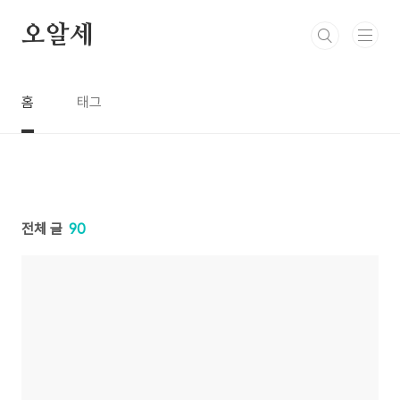
본문 바로가기
오알세
홈
태그
전체 글
90