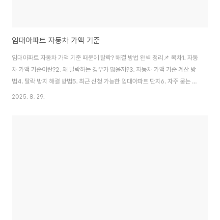
임대아파트 자동차 가액 기준
임대아파트 자동차 가액 기준 때문에 탈락? 해결 방법 완벽 정리📌 목차1. 자동
차 가액 기준이란?2. 왜 탈락하는 경우가 많을까?3. 자동차 가액 기준 계산 방
법4. 탈락 방지 해결 방법5. 최근 신청 가능한 임대아파트 단지6. 자주 묻는 질
문 (FAQ)1. 자동차 가액 기준이란?임대아파트 신청 시 가구원이 보유한 자동
2025. 8. 29.
차 시가표준액이 일정 금액을 초과하면 자격이 제한됩니다. 2025년 기준으로
기본 2,995만원 이하가 일반 기준이며, 생계형 차량·장애인 차량은 예외가 있
습니다.2. 왜 탈락하는 경우가 많을까?자동차는 시세 하락이 느려 최근에 구매
한 차량일수록 시가표준액이 높기 때문입니다. 특히 국토교통부에서 발표하는
차량 시가표준액으로 계산되므로, 중고차라고 해도 잔존가치가 높은 차종은 주
의가 필요합..